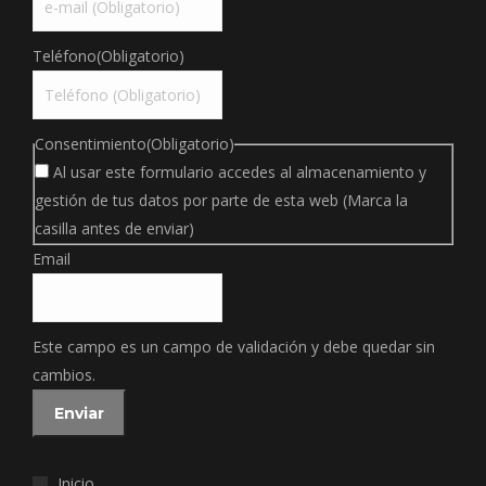
Teléfono
(Obligatorio)
Consentimiento
(Obligatorio)
Al usar este formulario accedes al almacenamiento y
gestión de tus datos por parte de esta web (Marca la
casilla antes de enviar)
Email
Este campo es un campo de validación y debe quedar sin
cambios.
Inicio