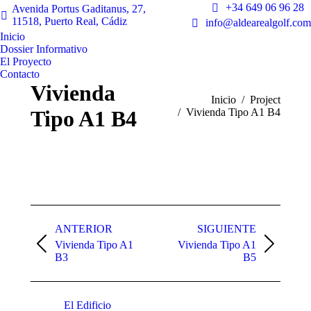
+34 649 06 96 28
Avenida Portus Gaditanus, 27,
11518, Puerto Real, Cádiz
info@aldearealgolf.com
Inicio
Dossier Informativo
El Proyecto
Contacto
Vivienda
Estás aquí:
Inicio
Project
Tipo A1 B4
Vivienda Tipo A1 B4
Navegación
entre
ANTERIOR
SIGUIENTE
Vivienda Tipo A1
Vivienda Tipo A1
proyectos
Proyecto
Proyecto
B3
B5
anterior
siguiente
El Edificio