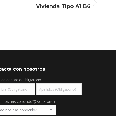
Proyecto
Vivienda Tipo A1 B6
siguiente
acta con nosotros
 de contacto
(Obligatorio)
Nombre
Apellidos
 nos has conocido?
(Obligatorio)