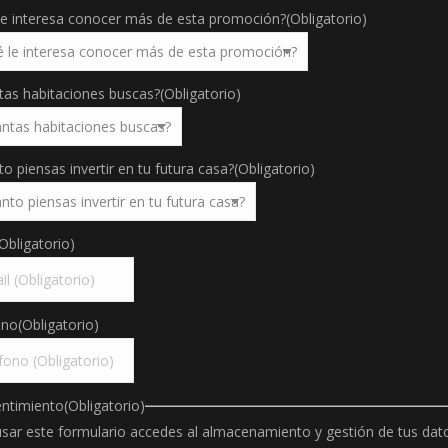
le interesa conocer más de esta promoción?
(Obligatorio)
tas habitaciones buscas?
(Obligatorio)
o piensas invertir en tu futura casa?
(Obligatorio)
(Obligatorio)
ono
(Obligatorio)
ntimiento
(Obligatorio)
usar este formulario accedes al almacenamiento y gestión de tus dat